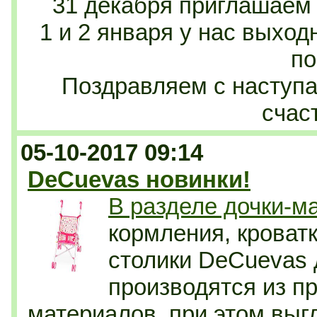
31 декабря приглашаем 
1 и 2 января у нас выход
по
Поздравляем с насту
счаст
05-10-2017 09:14
DeCuevas новинки!
В разделе дочки-м
кормления, кроват
столики DeCuevas 
производятся из п
материалов, при этом выг