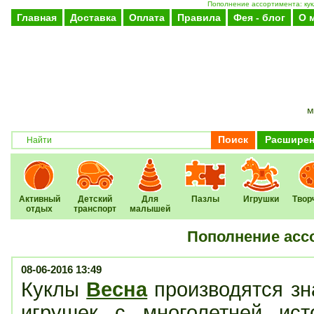
Пополнение ассортимента: кук
Главная
Доставка
Оплата
Правила
Фея - блог
О 
м
Поиск
Расширен
Активный
Детский
Для
Пазлы
Игрушки
Твор
отдых
транспорт
малышей
Пополнение ассо
08-06-2016 13:49
Куклы
Весна
производятся зн
игрушек с многолетней ис