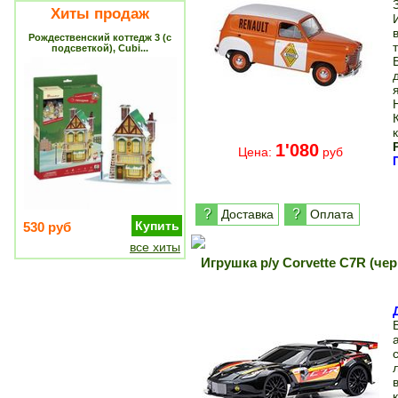
Хиты продаж
Рождественский коттедж 3 (с
подсветкой), Cubi...
1'080
Цена:
руб
?
?
Доставка
Оплата
Купить
530 руб
все хиты
Игрушка р/у Corvette C7R (че