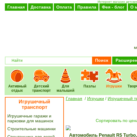
Интернет магазин детски
Главная
Доставка
Оплата
Правила
Фея - блог
О 
м
Поиск
Расширен
Активный
Детский
Для
Пазлы
Игрушки
Твор
отдых
транспорт
малышей
Главная
/
Игрушки
/
Игрушечный т
Игрушечный
транспорт
Игрушечные гаражи и
Cортировать по цен
парковки для машинок
Строительные машинки
Автомобиль Penault R5 Turbo
Спецтехника для детей