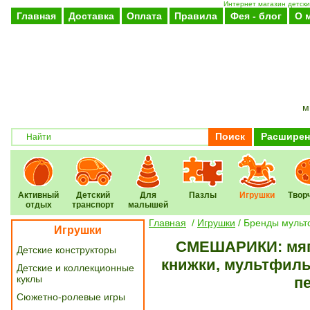
Интернет магазин детски
Главная
Доставка
Оплата
Правила
Фея - блог
О 
м
Поиск
Расширен
Активный
Детский
Для
Пазлы
Игрушки
Твор
отдых
транспорт
малышей
Главная
/
Игрушки
/
Бренды мульт
Игрушки
СМЕШАРИКИ: мягк
Детские конструкторы
книжки, мультфиль
Детские и коллекционные
куклы
п
Сюжетно-ролевые игры