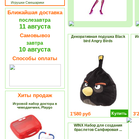
Игрушки Смешарики
Ближайшая доставка
послезавтра
11 августа
Самовывоз
Декоративная подушка Black
И
bird Angry Birds
завтра
10 августа
Способы оплаты
Хиты продаж
Игровой набор доктора в
чемоданчике, Playgo
Купить
1'580 руб
3'
WINX Набор для создания
браслетов Сапфировая ...