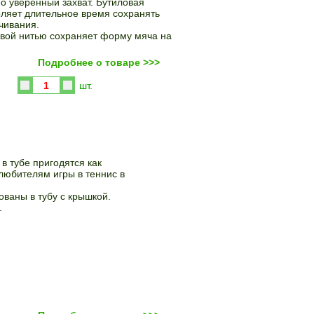
о уверенный захват. Бутиловая
оляет длительное время сохранять
чивания.
вой нитью сохраняет форму мяча на
Подробнее о товаре >>>
Купить
шт.
в тубе пригодятся как
любителям игры в теннис в
ованы в тубу с крышкой.
.