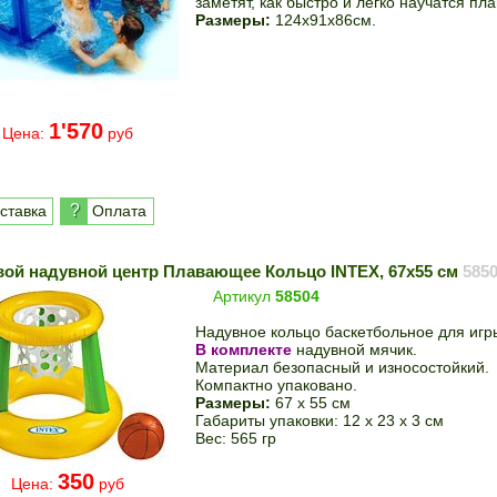
заметят, как быстро и легко научатся пла
Размеры:
124x91x86см.
1'570
Цена:
руб
?
ставка
Оплата
вой надувной центр Плавающее Кольцо INTEX, 67х55 см
585
Артикул
58504
Надувное кольцо баскетбольное для игр
В комплекте
надувной мячик.
Материал безопасный и износостойкий.
Компактно упаковано.
Размеры:
67 x 55 см
Габариты упаковки: 12 х 23 х 3 см
Вес: 565 гр
350
Цена:
руб