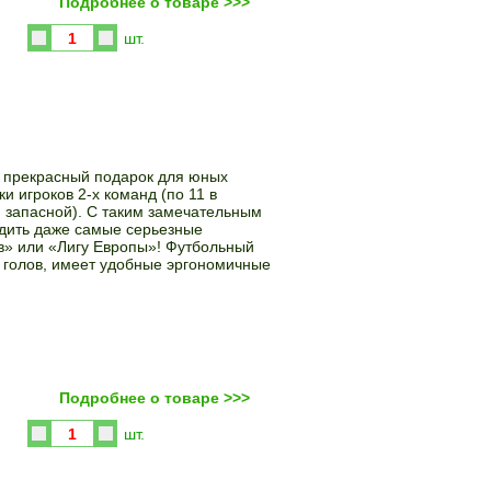
Подробнее о товаре >>>
Купить
шт.
- прекрасный подарок для юных
и игроков 2-х команд (по 11 в
и запасной). С таким замечательным
дить даже самые серьезные
в» или «Лигу Европы»! Футбольный
м голов, имеет удобные эргономичные
Подробнее о товаре >>>
Купить
шт.