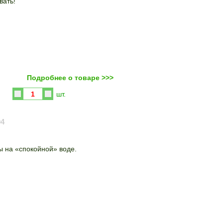
вать!
Подробнее о товаре >>>
Купить
шт.
04
ы на «спокойной» воде.