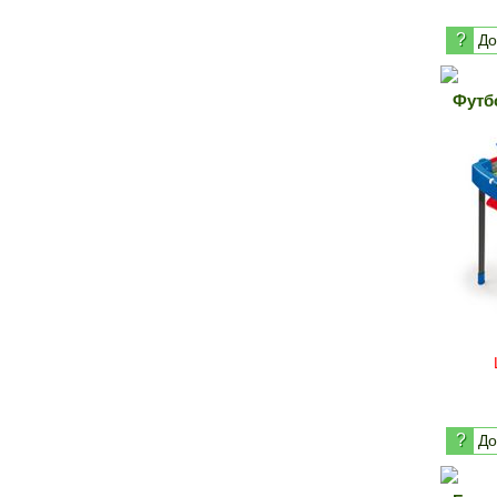
?
До
Футб
?
До