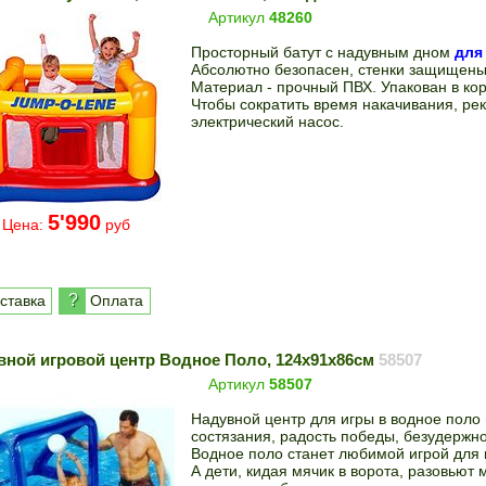
Артикул
48260
Просторный батут с надувным дном
для 
Абсолютно безопасен, стенки защищены
Материал - прочный ПВХ. Упакован в кор
Чтобы сократить время накачивания, ре
электрический насос.
5'990
Цена:
руб
?
ставка
Оплата
вной игровой центр Водное Поло, 124x91x86см
58507
Артикул
58507
Надувной центр для игры в водное поло
состязания, радость победы, безудержно
Водное поло станет любимой игрой для 
А дети, кидая мячик в ворота, разовьют 