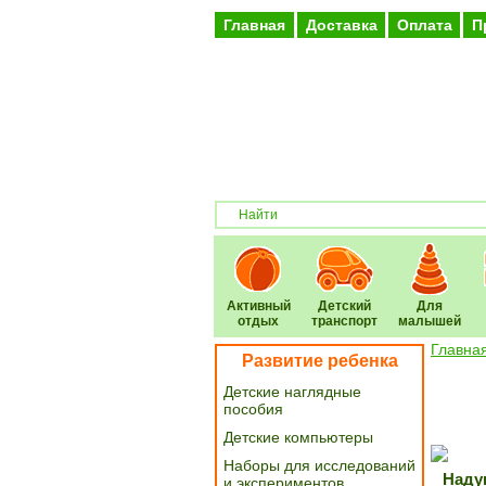
Главная
Доставка
Оплата
П
Активный
Детский
Для
отдых
транспорт
малышей
Главна
Развитие ребенка
Детские наглядные
пособия
Детские компьютеры
Наборы для исследований
Надув
и экспериментов