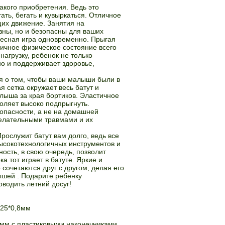
такого приобретения. Ведь это
ать, бегать и кувыркаться. Отличное
их движение. Занятия на
зны, но и безопасны для ваших
есная игра одновременно. Прыгая
ичное физическое состояние всего
агрузку, ребенок не только
о и поддерживает здоровье,
я о том, чтобы ваши малыши были в
я сетка окружает весь батут и
лыша за края бортиков. Эластичное
оляет высоко подпрыгнуть.
зопасности, а не на домашней
желательными травмами и их
рослужит батут вам долго, ведь все
ысокотехнологичных инструментов и
ость, в свою очередь, позволит
а тот играет в батуте. Яркие и
 сочетаются друг с другом, делая его
шей . Подарите ребенку
оводить летний досуг!
 25*0,8мм
6 мм с пластиковыми наконечниками