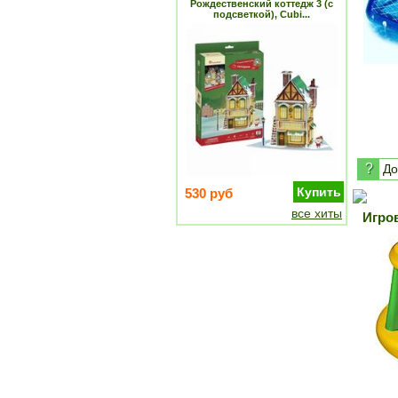
Рождественский коттедж 3 (с
подсветкой), Cubi...
?
До
Купить
530 руб
все хиты
Игро