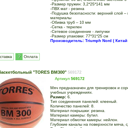
-Размер пружин: 3,2*25*141 мм
-ПВХ мат - резина
-Подушка безопасности: верхний слой – 
материалы
-Обивка труб – 10 мм
-Сетка - терилен
-Сетевое соединение - липучки
-Размер упаковки: 77*31*25 см
Производитель: Triumph Nord ( Китай 
?
ставка
Оплата
баскетбольный "TORES BM300"
569172
Артикул
569172
Мяч предназначен для тренировок и сор
учебных учреждениях.
Размер:
6.
Тип соединения панелей: клееный.
Количество панелей: 8.
Материал покрышки: резина.
Материал камеры: бутил.
Материал обмотки камеры: нейлон.
Глубокие каналы на поверхности мяча, 