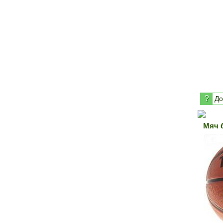
?
До
Мяч 