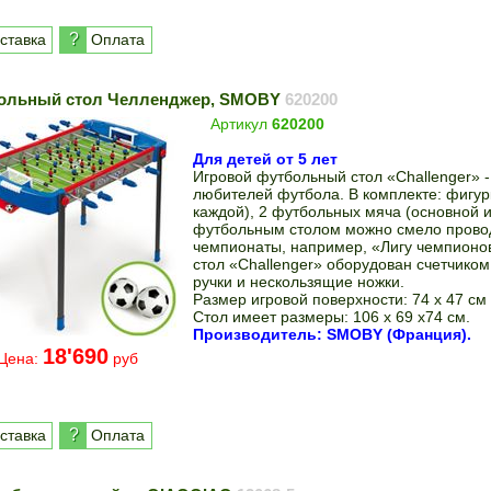
?
ставка
Оплата
ольный стол Челленджер, SMOBY
620200
Артикул
620200
Для детей от 5 лет
Игровой футбольный стол «Сhallenger» 
любителей футбола. В комплекте: фигурк
каждой), 2 футбольных мяча (основной 
футбольным столом можно смело прово
чемпионаты, например, «Лигу чемпионо
стол «Сhallenger» оборудован счетчико
ручки и нескользящие ножки.
Размер игровой поверхности: 74 х 47 см
Стол имеет размеры: 106 х 69 х74 см.
Производитель: SMOBY (Франция).
18'690
Цена:
руб
?
ставка
Оплата