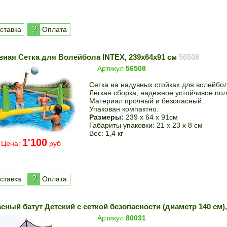
?
ставка
Оплата
вная Сетка для Волейбола INTEX, 239x64x91 см
56508
Артикул
56508
Сетка на надувных стойках для волейбол
Легкая сборка, надежное устойчивое по
Материал прочный и безопасный.
Упакован компактно.
Размеры:
239 х 64 х 91см
Габариты упаковки: 21 х 23 х 8 см
Вес: 1,4 кг
1'100
Цена:
руб
?
ставка
Оплата
сный батут Детский с сеткой безопасности (диаметр 140 см)
Артикул
80031