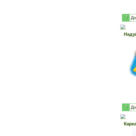
?
До
Наду
?
До
Карка