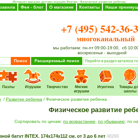
Интернет магазин детских игрушек Феечка - Физическое развитие ребенка
равила
Фея - блог
О магазине
Контакты
Наши преимущ
+7 (495) 542-36-
многоканальный
мы работаем: пн-пт 09:00-19:00, сб 10:0
воскресенье - выходной
Поиск
Расширенный поиск
Пазлы
Игрушки
Творчество
Мягкие
Игротека
Товары д
игрушки
школы
я
/
Развитие ребенка
/
Физическое развитие ребенка
Физическое развитие реб
Cортировать по ценам:
по возрастанию
,
по убыванию
; по 
ной батут INTEX, 174х174х112 см, от 3 до 6 лет
48260