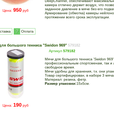
DeepChannel, обеспечивают максимальн
камера отлично держит воздух, что позв
заданное давление в мяче без его подка
950
Цена:
руб
Армирование (обмотка) камеры нейлоно
протяжении всего срока эксплуатации.
?
ставка
Оплата
для большого тенниса "Swidon 969"
579182
Артикул
579182
Мячи для большого тенниса 'Swidon 969' 
профессиональным спортсменам, так и 
свободное время.
Мячи удобны для хранения, т.к. они упак
Товар сертифицирован, в наборе 3 мяча
Материал: резина, фетр.
Размер упаковки:
15х5см.
190
Цена:
руб