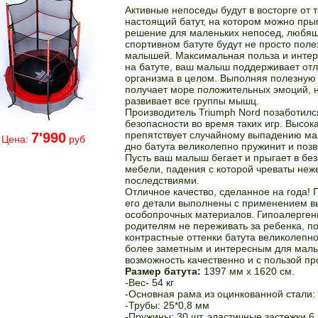
Активные непоседы будут в восторге от 
настоящий батут, на котором можно прыг
решение для маленьких непосед, любящ
спортивном батуте будут не просто поле
малышей. Максимальная польза и интер
на батуте, ваш малыш поддерживает отл
организма в целом. Выполняя полезную н
получает море положительных эмоций, н
развивает все группы мышц.
Производитель Triumph Nord позаботилс
безопасности во время таких игр. Высока
препятствует случайному выпадению ма
7'990
Цена:
руб
дно батута великолепно пружинит и позв
Пусть ваш малыш бегает и прыгает в бе
мебели, падения с которой чреваты не
последствиями.
Отличное качество, сделанное на года! П
его детали выполнены с применением в
особопрочных материалов. Гипоалергенн
родителям не переживать за ребенка, пок
контрастные оттенки батута великолепно
более заметным и интересным для малы
возможность качественно и с пользой пр
Размер батута:
1397 мм х 1620 см.
-Вес- 54 кг
-Основная рама из оцинкованной стали:
-Трубы: 25*0,8 мм
-Пружины: 30 шт, эластичные застежки 