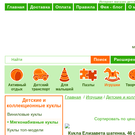
Интернет магазин детск
Главная
Доставка
Оплата
Правила
Фея - блог
О 
м
Поиск
Расширен
Активный
Детский
Для
Пазлы
Игрушки
Твор
отдых
транспорт
малышей
Главная
/
Игрушки
/
Детские и кол
Детские и
коллекционные куклы
Виниловые куклы
Cортировать по цен
• Мягконабивные куклы
Куклы топ-модели
Кукла Елизавета шатенка, 46 