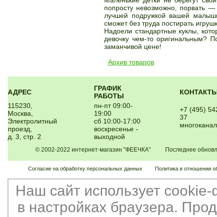
Маленькие детки не берегут свои
попросту невозможно, порвать — 
лучшей подружкой вашей малышки
сможет без труда постирать игруш
Надоели стандартные куклы, кото
девочку чем-то оригинальным? По
заманчивой цене!
Архив товаров
ГРАФИК
АДРЕС
КОНТАКТ
РАБОТЫ
115230,
пн-пт 09:00-
+7 (495) 54
Москва,
19:00
37
Электролитный
сб 10:00-17:00
многокана
проезд,
воскресенье -
д. 3, стр. 2
выходной
© 2002-2022 интернет-магазин "ФЕЕЧКА" Последнее обновлен
Согласие на обработку персональных данных
Политика в отношении о
Наш сайт использует cookie
в настройках браузера. Про