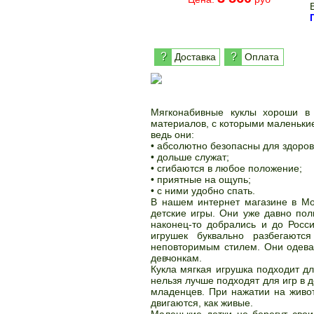
?
?
Доставка
Оплата
Мягконабивные куклы хороши в 
материалов, с которыми маленькие
ведь они:
• абсолютно безопасны для здоров
• дольше служат;
• сгибаются в любое положение;
• приятные на ощупь;
• с ними удобно спать.
В нашем интернет магазине в Мос
детские игры. Они уже давно пол
наконец-то добрались и до Росс
игрушек буквально разбегают
неповторимым стилем. Они одеваю
девчонкам.
Кукла мягкая игрушка подходит дл
нельзя лучше подходят для игр в 
младенцев. При нажатии на живот
двигаются, как живые.