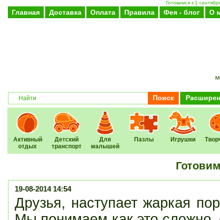
Готовимся к 1 сентяб
Главная
Доставка
Оплата
Правила
Фея - блог
О 
м
Поиск
Расширен
Активный
Детский
Для
Пазлы
Игрушки
Твор
отдых
транспорт
малышей
Готовим
19-08-2014 14:54
Друзья, наступает жаркая пор
Мы понимаем как это сложно, 