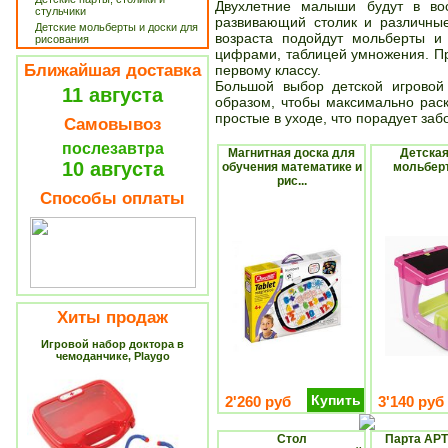
Двухлетние малыши будут в вос
стульчики
развивающий столик и различные
Детские мольберты и доски для
возраста подойдут мольберты и 
рисования
цифрами, таблицей умножения. Пр
Ближайшая доставка
первому классу.
Большой выбор детской игровой
11 августа
образом, чтобы максимально раск
простые в уходе, что порадует за
Самовывоз
послезавтра
Магнитная доска для
Детская
10 августа
обучения математике и
мольберт
рис...
Способы оплаты
Хиты продаж
Игровой набор доктора в
чемоданчике, Playgo
Купить
2'260 руб
3'140 руб
Стол
Парта АРТ