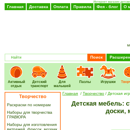
Интернет магазин детских
Главная
Доставка
Оплата
Правила
Фея - блог
О 
м
Поиск
Расширен
Активный
Детский
Для
Пазлы
Игрушки
Твор
отдых
транспорт
малышей
Главная
/
Творчество
/
Детская иг
Творчество
Детская мебель: 
Раскраски по номерам
доски,
Наборы для творчества
ГРАВЮРА
Наборы для изготовления
витражей, фресок, мозаик