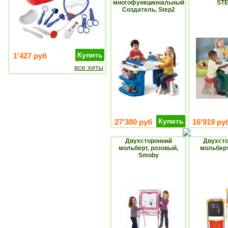
многофункциональный
ST
Создатель, Step2
Купить
1'427 руб
все хиты
Купить
27'380 руб
16'919 ру
Двухсторонний
Двухст
мольберт, розовый,
мольберт
Smoby