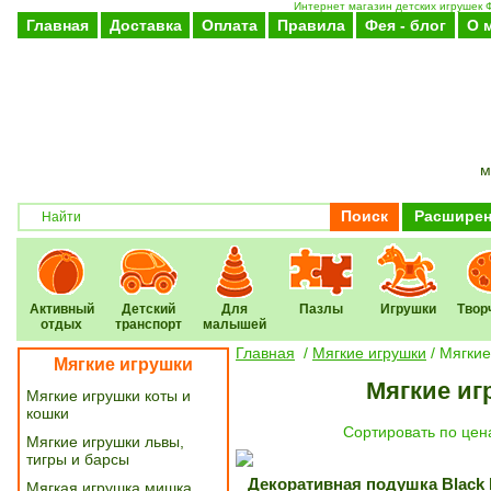
Интернет магазин детских игрушек Ф
Главная
Доставка
Оплата
Правила
Фея - блог
О 
м
Поиск
Расширен
Активный
Детский
Для
Пазлы
Игрушки
Твор
отдых
транспорт
малышей
Главная
/
Мягкие игрушки
/
Мягкие
Мягкие игрушки
Мягкие иг
Мягкие игрушки коты и
кошки
Cортировать по цен
Мягкие игрушки львы,
тигры и барсы
Декоративная подушка Black b
Мягкая игрушка мишка