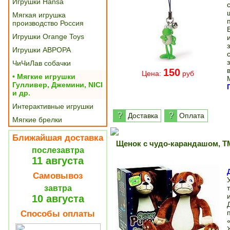
Игрушки Hansa
Мягкая игрушка
производство Россия
Игрушки Orange Toys
Игрушки АВРОРА
ЧиЧиЛав собачки
150
Цена:
руб
• Мягкие игрушки
Гулливер, Джемини, NICI
и др.
Интерактивные игрушки
?
?
Доставка
Оплата
Мягкие брелки
Ближайшая доставка
Щенок с чудо-карандашом, T
послезавтра
11 августа
Самовывоз
завтра
10 августа
Способы оплаты