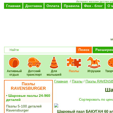
Интернет магазин детских иг
Главная
Доставка
Оплата
Правила
Фея - блог
О 
м
Поиск
Расширен
Активный
Детский
Для
Пазлы
Игрушки
Твор
отдых
транспорт
малышей
Главная
/
Пазлы
/
Пазлы RAVENS
Пазлы
RAVENSBURGER
Ша
• Шаровые пазлы 24-960
Cортировать по цен
деталей
Пазлы 5-100 деталей
Ravensburger
Шаровый пазл БАКУГАН 60 эл