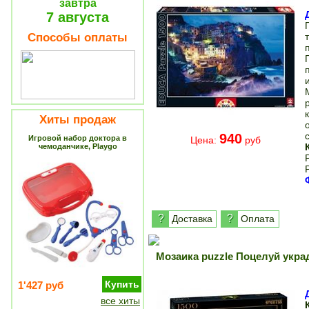
завтра
7 августа
Способы оплаты
Хиты продаж
940
Игровой набор доктора в
Цена:
руб
чемоданчике, Playgo
?
?
Доставка
Оплата
Мозаика puzzle Поцелуй украд
Купить
1'427 руб
все хиты