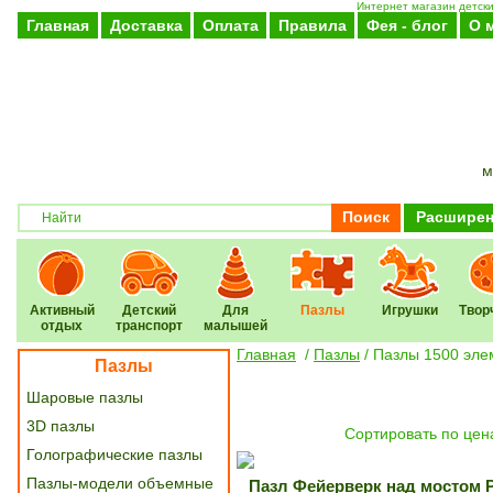
Интернет магазин детски
Главная
Доставка
Оплата
Правила
Фея - блог
О 
м
Поиск
Расширен
Активный
Детский
Для
Пазлы
Игрушки
Твор
отдых
транспорт
малышей
Главная
/
Пазлы
/
Пазлы 1500 эле
Пазлы
Шаровые пазлы
3D пазлы
Cортировать по цен
Голографические пазлы
Пазлы-модели объемные
Пазл Фейерверк над мостом 