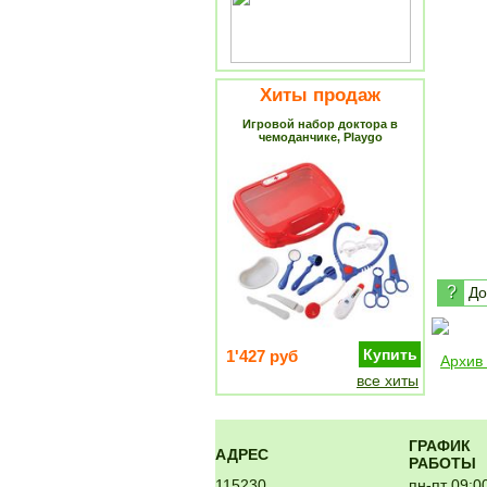
Хиты продаж
Игровой набор доктора в
чемоданчике, Playgo
?
До
Купить
1'427 руб
Архив
все хиты
ГРАФИК
АДРЕС
РАБОТЫ
115230,
пн-пт 09:0