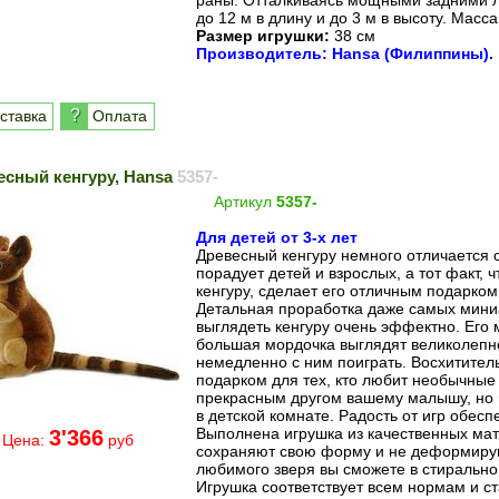
раны. Отталкиваясь мощными задними 
до 12 м в длину и до 3 м в высоту. Масса
Размер игрушки:
38 см
Производитель: Hansa (Филиппины).
?
ставка
Оплата
есный кенгуру, Hansa
5357-
Артикул
5357-
Для детей от 3-х лет
Древесный кенгуру немного отличается о
порадует детей и взрослых, а тот факт, 
кенгуру, сделает его отличным подарко
Детальная проработка даже самых мини
выглядеть кенгуру очень эффектно. Его 
большая мордочка выглядят великолепно
немедленно с ним поиграть. Восхитител
подарком для тех, кто любит необычные 
прекрасным другом вашему малышу, но
в детской комнате. Радость от игр обесп
Выполнена игрушка из качественных мат
3'366
Цена:
руб
сохраняют свою форму и не деформирую
любимого зверя вы сможете в стиральн
Игрушка соответствует всем нормам и с