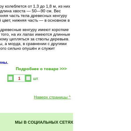
 колеблется от 1,3 до 1,8 м, из них
 длина хвоста — 50—90 см. Вес
рхняя часть тела древесных кенгуру
 цвет, нижняя часть — в основном в
 древесные кенгуру имеют короткие
 того, на их лапах имеются длинные
ному цепляться за стволы деревьев.
, а морда, в сравнении с другими
ного сильно опушён и служит
ины.
Подробнее о товаре >>>
Купить
шт.
Наверх страницы ^
МЫ В СОЦИАЛЬНЫХ СЕТЯХ