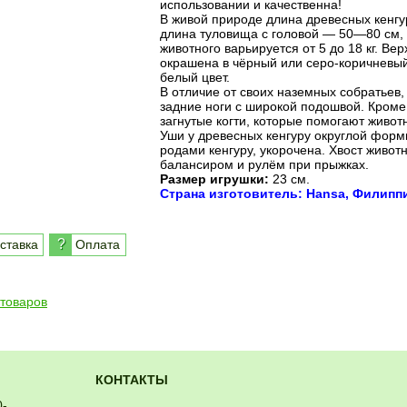
использовании и качественна!
В живой природе длина древесных кенгуру
длина туловища с головой — 50—80 см,
животного варьируется от 5 до 18 кг. Ве
окрашена в чёрный или серо-коричневый
белый цвет.
В отличие от своих наземных собратьев,
задние ноги с широкой подошвой. Кроме
загнутые когти, которые помогают живот
Уши у древесных кенгуру округлой формы
родами кенгуру, укорочена. Хвост живот
балансиром и рулём при прыжках.
Размер игрушки:
23 см.
Страна изготовитель: Hansa, Филипп
?
ставка
Оплата
 товаров
КОНТАКТЫ
0-