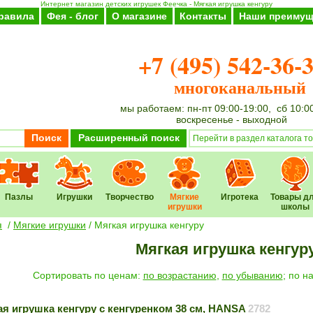
Интернет магазин детских игрушек Феечка - Мягкая игрушка кенгуру
равила
Фея - блог
О магазине
Контакты
Наши преимущ
+7 (495) 542-36-
многоканальный
мы работаем: пн-пт 09:00-19:00, сб 10:0
воскресенье - выходной
Поиск
Расширенный поиск
Пазлы
Игрушки
Творчество
Мягкие
Игротека
Товары д
игрушки
школы
я
/
Мягкие игрушки
/
Мягкая игрушка кенгуру
Мягкая игрушка кенгур
Cортировать по ценам:
по возрастанию
,
по убыванию
; по 
ая игрушка кенгуру с кенгуренком 38 см, HANSA
2782