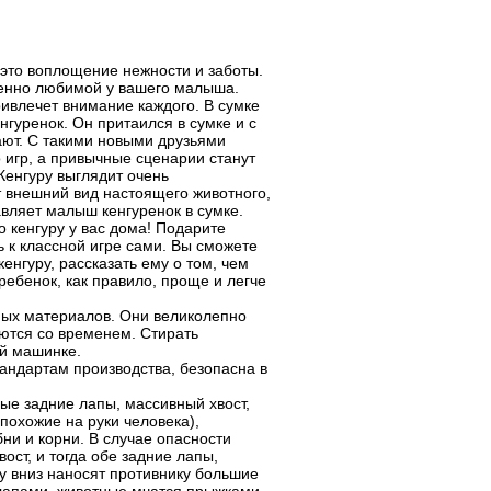
 это воплощение нежности и заботы.
енно любимой у вашего малыша.
ивлечет внимание каждого. В сумке
гуренок. Он притаился в сумке и с
ают. С такими новыми друзьями
игр, а привычные сценарии станут
енгуру выглядит очень
 внешний вид настоящего животного,
вляет малыш кенгуренок в сумке.
 кенгуру у вас дома! Подарите
 к классной игре сами. Вы сможете
енгуру, рассказать ему о том, чем
ребенок, как правило, проще и легче
ных материалов. Они великолепно
тся со временем. Стирать
ой машинке.
тандартам производства, безопасна в
ые задние лапы, массивный хвост,
похожие на руки человека),
ни и корни. В случае опасности
вост, и тогда обе задние лапы,
у вниз наносят противнику большие