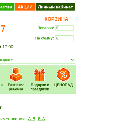
ества
АКЦИИ
Личный кабинет
КОРЗИНА
37
Товаров:
На сумму:
0-17:00
Оформить заказ
ля
Развитие
Подарки и
ЦЕНОПАД
ребенка
праздники
у
наименованию:
А-Я
,
Я-А
.