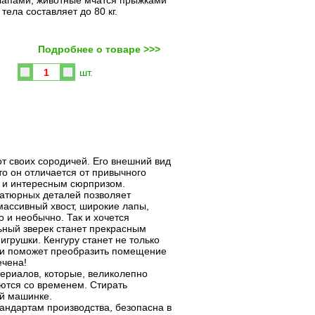
лапами, животные мчатся прыжками
 тела составляет до 80 кг.
Подробнее о товаре >>>
Купить
шт.
т своих сородичей. Его внешний вид
что он отличается от привычного
м и интересным сюрпризом.
атюрных деталей позволяет
массивный хвост, широкие лапы,
 и необычно. Так и хочется
ьный зверек станет прекрасным
игрушки. Кенгуру станет не только
 и поможет преобразить помещение
ечена!
ериалов, которые, великолепно
тся со временем. Стирать
ой машинке.
тандартам производства, безопасна в