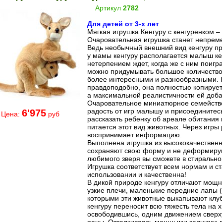
Артикул
2782
Для детей от 3-х лет
Мягкая игрушка Кенгуру с кенгуренком –
Очаровательная игрушка станет непрем
Ведь необычный внешний вид кенгуру пр
у мамы кенгуру располагается малыш кен
нетерпением ждет, когда же с ним поигр
можно придумывать большое количество 
более интересными и разнообразными. К
правдоподобно, она полностью копирует
а максимальной реалистичности ей доба
Очаровательное миниатюрное семейство
радость от игр малышу и присоединитесь
6'975
Цена:
руб
рассказать ребенку об ареале обитания к
питается этот вид животных. Через игры 
воспринимает информацию.
Выполнена игрушка из высококачествен
сохраняют свою форму и не деформирую
любимого зверя вы сможете в стиральн
Игрушка соответствует всем нормам и с
использовании и качественна!
В дикой природе кенгуру отличают мощн
узкие плечи, маленькие передние лапы (
которыми эти животные выкапывают клуб
кенгуру переносит всю тяжесть тела на х
освободившись, одним движением сверх