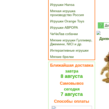
Игрушки Hansa
Мягкая игрушка
производство Россия
Игрушки Orange Toys
?
До
Игрушки АВРОРА
ЧиЧиЛав собачки
Древ
Мягкие игрушки Гулливер,
Джемини, NICI и др.
Интерактивные игрушки
Мягкие брелки
Ближайшая доставка
завтра
8 августа
Самовывоз
сегодня
7 августа
Способы оплаты