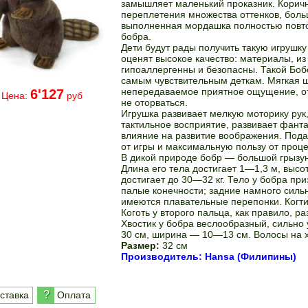
замышляет маленький проказник. Коричн
переплетения множества оттенков, боль
выполненная мордашка полностью повт
бобра.
Дети будут рады получить такую игрушку
оценят высокое качество: материалы, из
гипоаллергенны и безопасны. Такой Боб
самым чувствительным деткам. Мягкая ш
непередаваемое приятное ощущение, от
6'127
Цена:
руб
не оторваться.
Игрушка развивает мелкую моторику рук
тактильное восприятие, развивает фант
влияние на развитие воображения. Пода
от игры и максимальную пользу от проце
В дикой природе бобр — большой грызун
Длина его тела достигает 1—1,3 м, высот
достигает до 30—32 кг. Тело у бобра пр
палые конечности; задние намного сил
имеются плавательные перепонки. Когти
Коготь у второго пальца, как правило, 
Хвостик у бобра веслообразный, сильно
30 см, ширина — 10—13 см. Волосы на хв
Размер:
32 см
Производитель: Hansa (Филипины)
?
ставка
Оплата