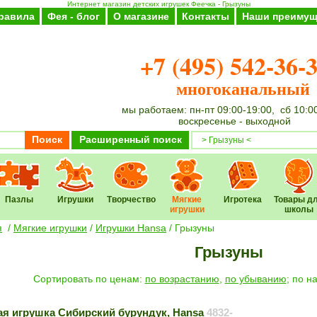
Интернет магазин детских игрушек Феечка - Грызуны
равила
Фея - блог
О магазине
Контакты
Наши преимущ
+7 (495) 542-36-
многоканальный
мы работаем: пн-пт 09:00-19:00, сб 10:0
воскресенье - выходной
Поиск
Расширенный поиск
Пазлы
Игрушки
Творчество
Мягкие
Игротека
Товары д
игрушки
школы
я
/
Мягкие игрушки
/
Игрушки Hansa
/
Грызуны
Грызуны
Cортировать по ценам:
по возрастанию
,
по убыванию
; по 
ая игрушка Сибирский бурундук, Hansa
4832-