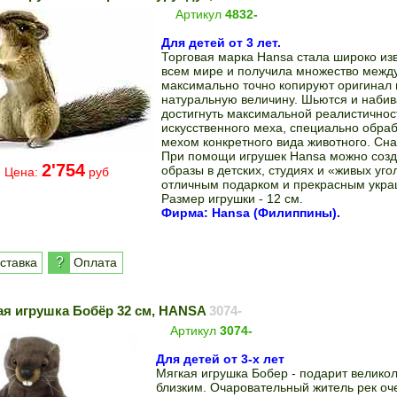
Артикул
4832-
Для детей от 3 лет.
Торговая марка Hansa стала широко из
всем мире и получила множество межд
максимально точно копируют оригинал 
натуральную величину. Шьются и набив
достигнуть максимальной реалистичнос
искусственного меха, специально обра
мехом конкретного вида животного. Сн
При помощи игрушек Hansa можно созд
2'754
образы в детских, студиях и «живых уго
Цена:
руб
отличным подарком и прекрасным укра
Размер игрушки - 12 см.
Фирма: Hansa (Филиппины).
?
ставка
Оплата
ая игрушка Бобёр 32 см, HANSA
3074-
Артикул
3074-
Для детей от 3-х лет
Мягкая игрушка Бобер - подарит велико
близким. Очаровательный житель рек оче