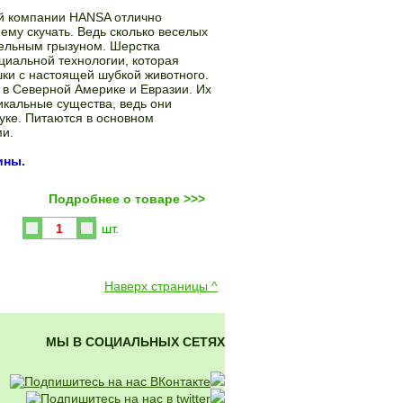
ой компании HANSA отлично
ему скучать. Ведь сколько веселых
тельным грызуном. Шерстка
циальной технологии, которая
шки с настоящей шубкой животного.
в Северной Америке и Евразии. Их
никальные существа, ведь они
уке. Питаются в основном
и.
ины.
Подробнее о товаре >>>
Купить
шт.
Наверх страницы ^
МЫ В СОЦИАЛЬНЫХ СЕТЯХ