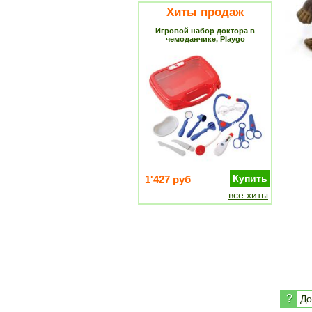
Хиты продаж
Игровой набор доктора в
чемоданчике, Playgo
Купить
1'427 руб
все хиты
?
До