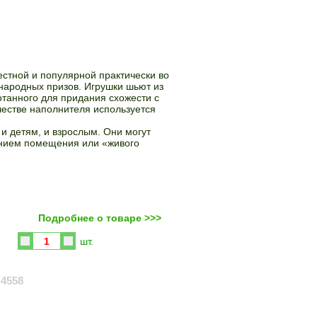
естной и популярной практически во
народных призов. Игрушки шьют из
отанного для придания схожести с
честве наполнителя используется
и детям, и взрослым. Они могут
нием помещения или «живого
Подробнее о товаре >>>
Купить
шт.
A
4558