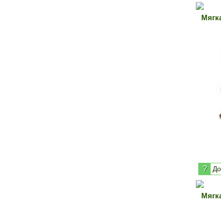
Мягк
?
До
Мягк