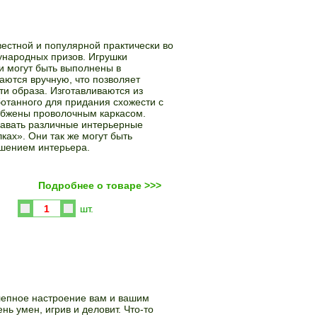
вестной и популярной практически во
ународных призов. Игрушки
и могут быть выполнены в
аются вручную, что позволяет
ти образа. Изготавливаются из
ботанного для придания схожести с
абжены проволочным каркасом.
авать различные интерьерные
лках». Они так же могут быть
шением интерьера.
Подробнее о товаре >>>
Купить
шт.
лепное настроение вам и вашим
нь умен, игрив и деловит. Что-то