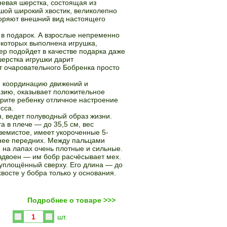
евая шерстка, состоящая из
шой широкий хвостик, великолепно
оряют внешний вид настоящего
 в подарок. А взрослые непременно
 которых выполнена игрушка,
ер подойдет в качестве подарка даже
ерстка игрушки дарит
 очаровательного Бобренка просто
, координацию движений и
азию, оказывает положительное
рите ребенку отличное настроение
сса.
, ведет полуводный образ жизни.
а в плече — до 35,5 см, вес
иземистое, имеет укороченные 5-
ьнее передних. Между пальцами
 на лапах очень плотные и сильные.
раздвоен — им бобр расчёсывает мех.
 уплощённый сверху. Его длина — до
осте у бобра только у основания.
Подробнее о товаре >>>
Купить
шт.