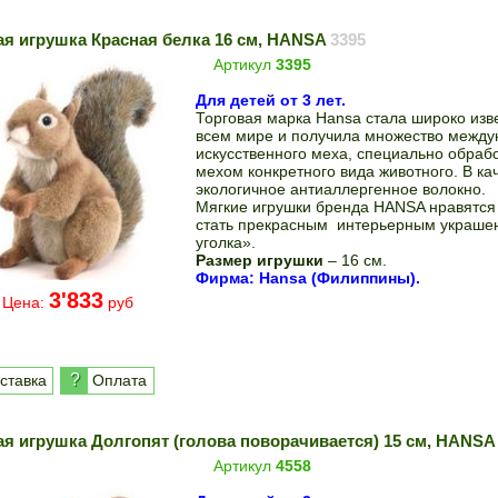
ая игрушка Красная белка 16 см, HANSA
3395
Артикул
3395
Для детей от 3 лет.
Торговая марка Hansa стала широко изв
всем мире и получила множество между
искусственного меха, специально обраб
мехом конкретного вида животного. В ка
экологичное антиаллергенное волокно.
Мягкие игрушки бренда HANSA нравятся 
стать прекрасным интерьерным украше
уголка».
Размер игрушки
– 16 см.
Фирма: Hansa (Филиппины).
3'833
Цена:
руб
?
ставка
Оплата
ая игрушка Долгопят (голова поворачивается) 15 см, HANS
Артикул
4558