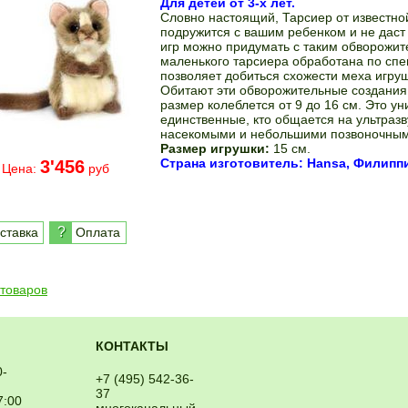
Для детей от 3-х лет.
Словно настоящий, Тарсиер от известн
подружится с вашим ребенком и не даст 
игр можно придумать с таким обворожи
маленького тарсиера обработана по спе
позволяет добиться схожести меха игру
Обитают эти обворожительные создания 
размер колеблется от 9 до 16 см. Это у
единственные, кто общается на ультразв
насекомыми и небольшими позвоночным
Размер игрушки:
15 см.
Страна изготовитель: Hansa, Филипп
3'456
Цена:
руб
?
ставка
Оплата
 товаров
КОНТАКТЫ
0-
+7 (495) 542-36-
37
7:00