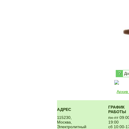
?
До
Архив
ГРАФИК
АДРЕС
РАБОТЫ
115230,
пн-пт 09:0
Москва,
19:00
Электролитный
сб 10:00-1