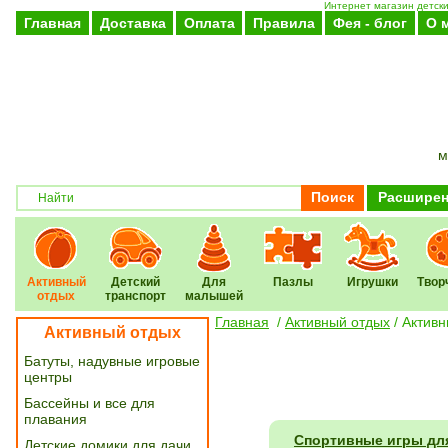
Интернет магазин детски
Главная
Доставка
Оплата
Правила
Фея - блог
О 
м
Поиск
Расширен
Активный
Детский
Для
Пазлы
Игрушки
Твор
отдых
транспорт
малышей
Главная
/
Активный отдых
/
Активн
Активный отдых
Батуты, надувные игровые
центры
Бассейны и все для
плавания
Спортивные игры дл
Детские домики для дачи