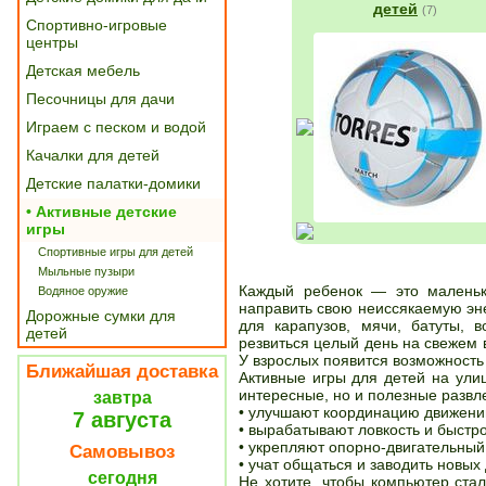
детей
(7)
Спортивно-игровые
центры
Детская мебель
Песочницы для дачи
Играем с песком и водой
Качалки для детей
Детские палатки-домики
• Активные детские
игры
Спортивные игры для детей
Мыльные пузыри
Каждый ребенок — это маленьк
Водяное оружие
направить свою неиссякаемую эн
Дорожные сумки для
для карапузов, мячи, батуты, 
детей
резвиться целый день на свежем 
У взрослых появится возможность
Ближайшая доставка
Активные игры для детей на ули
интересные, но и полезные развл
завтра
• улучшают координацию движени
7 августа
• вырабатывают ловкость и быстро
• укрепляют опорно-двигательный
Самовывоз
• учат общаться и заводить новых 
сегодня
Не хотите, чтобы компьютер ста