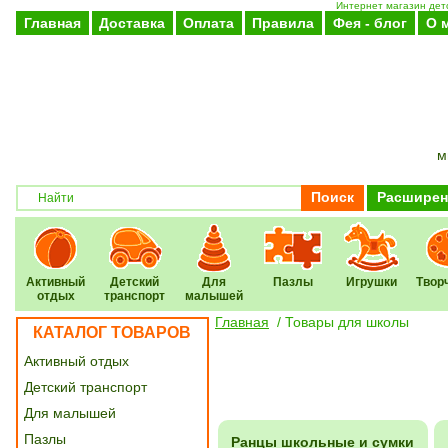
Интернет магазин детс
Главная
Доставка
Оплата
Правила
Фея - блог
О 
м
Поиск
Расширен
Активный
Детский
Для
Пазлы
Игрушки
Твор
отдых
транспорт
малышей
Главная
/
Товары для школы
КАТАЛОГ ТОВАРОВ
Активный отдых
Детский транспорт
Для малышей
Пазлы
Ранцы школьные и сумки