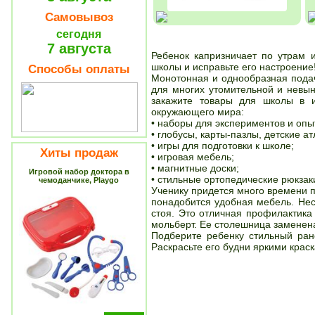
Самовывоз
сегодня
7 августа
Ребенок капризничает по утрам 
школы и исправьте его настроение
Способы оплаты
Монотонная и однообразная подач
для многих утомительной и невын
закажите товары для школы в 
окружающего мира:
• наборы для экспериментов и опы
• глобусы, карты-пазлы, детские а
• игры для подготовки к школе;
Хиты продаж
• игровая мебель;
• магнитные доски;
Игровой набор доктора в
• стильные ортопедические рюкзак
чемоданчике, Playgo
Ученику придется много времени п
понадобится удобная мебель. Нес
стоя. Это отличная профилактика
мольберт. Ее столешница заменена
Подберите ребенку стильный ран
Раскрасьте его будни яркими крас