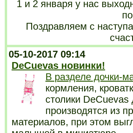
1 и 2 января у нас выход
по
Поздравляем с насту
счаст
05-10-2017 09:14
DeCuevas новинки!
В разделе дочки-м
кормления, кроват
столики DeCuevas 
производятся из п
материалов, при этом выг