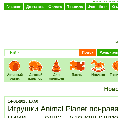
Новое на Феечке!.
Главная
Доставка
Оплата
Правила
Фея - блог
О 
м
Поиск
Расширен
Активный
Детский
Для
Пазлы
Игрушки
Твор
отдых
транспорт
малышей
Ново
14-01-2015 10:50
Игрушки Animal Planet понравя
ними - одно удовольстви