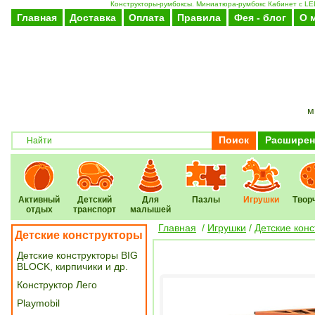
Конструкторы-румбоксы. Миниатюра-румбокс Кабинет с LED 
Главная
Доставка
Оплата
Правила
Фея - блог
О 
м
Поиск
Расширен
Активный
Детский
Для
Пазлы
Игрушки
Твор
отдых
транспорт
малышей
Главная
/
Игрушки
/
Детские кон
Детские конструкторы
Детские конструкторы BIG
BLOCK, кирпичики и др.
Конструктор Лего
Playmobil