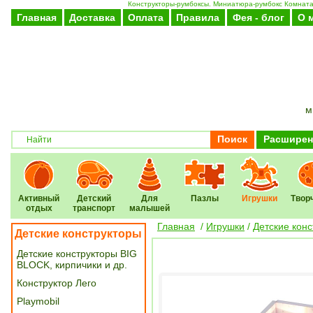
Конструкторы-румбоксы. Миниатюра-румбокс Комната 
Главная
Доставка
Оплата
Правила
Фея - блог
О 
м
Поиск
Расширен
Активный
Детский
Для
Пазлы
Игрушки
Твор
отдых
транспорт
малышей
Главная
/
Игрушки
/
Детские кон
Детские конструкторы
Детские конструкторы BIG
BLOCK, кирпичики и др.
Конструктор Лего
Playmobil