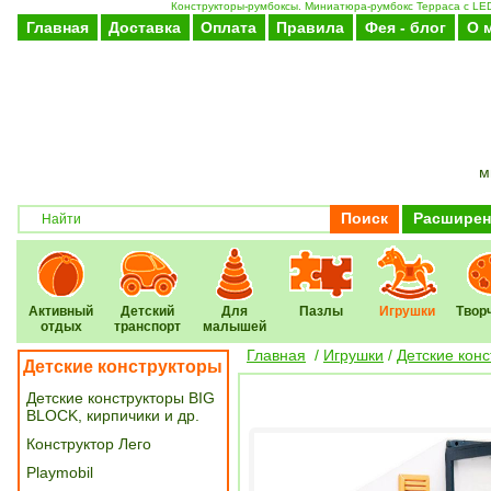
Конструкторы-румбоксы. Миниатюра-румбокс Терраса с LED 
Главная
Доставка
Оплата
Правила
Фея - блог
О 
м
Поиск
Расширен
Активный
Детский
Для
Пазлы
Игрушки
Твор
отдых
транспорт
малышей
Главная
/
Игрушки
/
Детские кон
Детские конструкторы
Детские конструкторы BIG
BLOCK, кирпичики и др.
Конструктор Лего
Playmobil