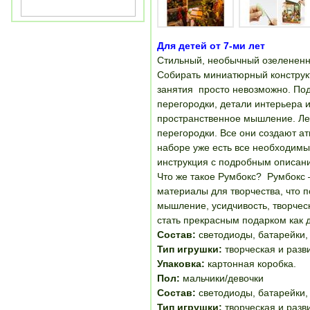
Для детей от 7-ми лет
Стильный, необычный озелененны
Собирать миниатюрный конструкто
занятия просто невозможно. Под
перегородки, детали интерьера и
пространственное мышление. Лет
перегородки. Все они создают ат
наборе уже есть все необходимы
инструкция с подробным описани
Что же такое Румбокс? Румбокс 
материалы для творчества, что 
мышление, усидчивость, творчес
стать прекрасным подарком как д
Состав:
светодиоды, батарейки, 
Тип игрушки:
творческая и раз
Упаковка:
картонная коробка.
Пол:
мальчики/девочки
Состав:
светодиоды, батарейки, 
Тип игрушки:
творческая и раз