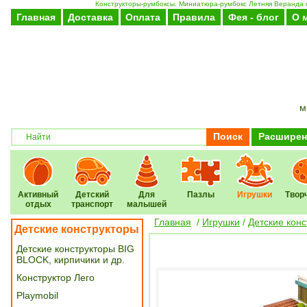
Конструкторы-румбоксы. Миниатюра-румбокс Летняя Веранда с 
Главная
Доставка
Оплата
Правила
Фея - блог
О 
м
Поиск
Расширен
Активный
Детский
Для
Пазлы
Игрушки
Твор
отдых
транспорт
малышей
Главная
/
Игрушки
/
Детские кон
Детские конструкторы
Детские конструкторы BIG
BLOCK, кирпичики и др.
Конструктор Лего
Playmobil