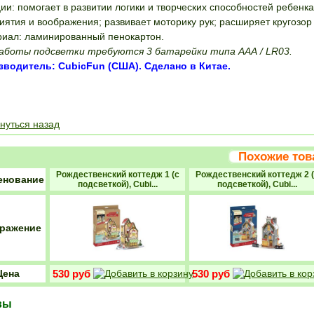
ии: помогает в развитии логики и творческих способностей ребен
иятия и воображения; развивает моторику рук; расширяет кругозо
иал: ламинированный пенокартон.
аботы подсветки требуются 3 батарейки типа ААА / LR03.
зводитель: CubicFun (США). Сделано в Китае.
ПОЛОЖИТЬ В К
нуться назад
Похожие то
Рождественский коттедж 1 (с
Рождественский коттедж 2 (
енование
подсветкой), Cubi...
подсветкой), Cubi...
ражение
Цена
530 руб
530 руб
вы