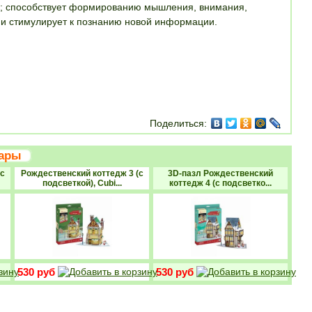
ка; способствует формированию мышления, внимания,
р и стимулирует к познанию новой информации.
ОРЗИНУ
Поделиться:
вары
с
Рождественский коттедж 3 (с
3D-пазл Рождественский
подсветкой), Cubi...
коттедж 4 (с подсветко...
530 руб
530 руб