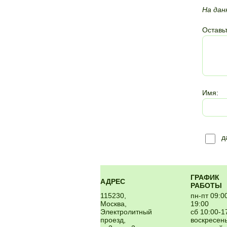
На дан
Оставьт
Имя:
д
ГРАФИК
АДРЕС
РАБОТЫ
115230,
пн-пт 09:0
Москва,
19:00
Электролитный
сб 10:00-1
проезд,
воскресень