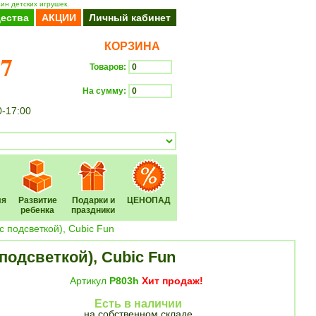
ин детских игрушек.
ества
АКЦИИ
Личный кабинет
КОРЗИНА
37
Товаров:
На сумму:
0-17:00
Оформить заказ
ля
Развитие
Подарки и
ЦЕНОПАД
ребенка
праздники
с подсветкой), Cubic Fun
подсветкой), Cubic Fun
Артикул
P803h
Хит продаж!
Есть в наличии
на собственном складе