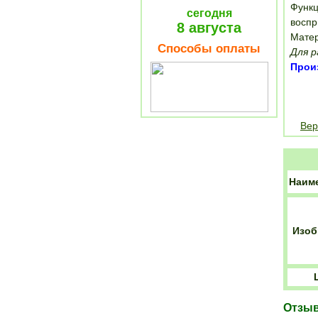
Функц
сегодня
воспр
8 августа
Матер
Способы оплаты
Для р
Прои
Вер
Наим
Изоб
Отзы