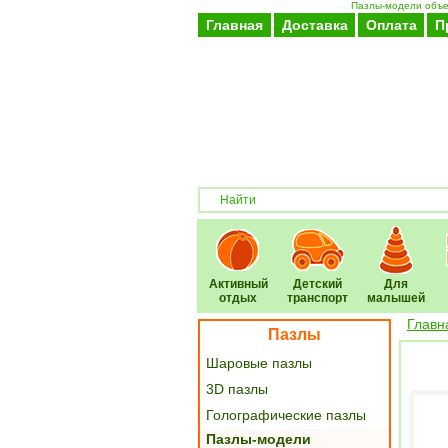
Пазлы-модели объем
Главная
Доставка
Оплата
П
Активный
Детский
Для
отдых
транспорт
малышей
Главн
Пазлы
Шаровые пазлы
3D пазлы
Голографические пазлы
Пазлы-модели