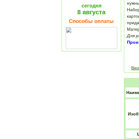
нужны
сегодня
Набор
8 августа
карто
Способы оплаты
прида
Матер
Для р
Прои
Вер
Наим
Изоб