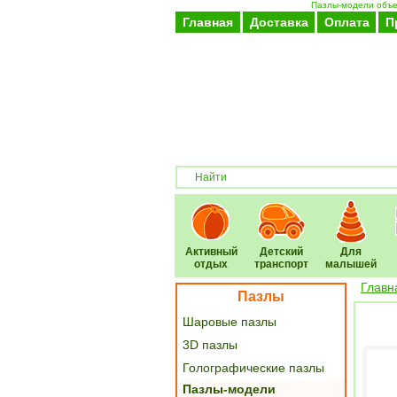
Пазлы-модели объем
Главная
Доставка
Оплата
П
Активный
Детский
Для
отдых
транспорт
малышей
Главн
Пазлы
Шаровые пазлы
3D пазлы
Голографические пазлы
Пазлы-модели