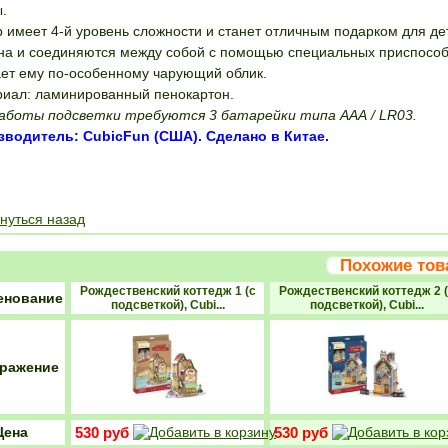
.
 имеет 4-й уровень сложности и станет отличным подарком для дет
на и соединяются между собой с помощью специальных приспособ
ет ему по-особенному чарующий облик.
иал: ламинированный пенокартон.
аботы подсветки требуются 3 батарейки типа ААА / LR03.
зводитель: CubicFun (США). Сделано в Китае.
ПОЛОЖИТЬ В К
нуться назад
Похожие то
Рождественский коттедж 1 (с
Рождественский коттедж 2 (
енование
подсветкой), Cubi...
подсветкой), Cubi...
ражение
Цена
530 руб
530 руб