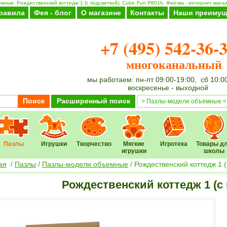
ные. Рождественский коттедж 1 (с подсветкой), Cubic Fun P801h. Феечка - интернет магаз
равила
Фея - блог
О магазине
Контакты
Наши преимущ
+7 (495) 542-36-
многоканальный
мы работаем: пн-пт 09:00-19:00, сб 10:0
воскресенье - выходной
Поиск
Расширенный поиск
Пазлы
Игрушки
Творчество
Мягкие
Игротека
Товары д
игрушки
школы
ая
/
Пазлы
/
Пазлы-модели объемные
/ Рождественский коттедж 1 (
Рождественский коттедж 1 (с 