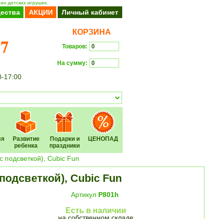
ин детских игрушек.
ества
АКЦИИ
Личный кабинет
КОРЗИНА
37
Товаров:
На сумму:
0-17:00
Оформить заказ
ля
Развитие
Подарки и
ЦЕНОПАД
ребенка
праздники
с подсветкой), Cubic Fun
подсветкой), Cubic Fun
Артикул
P801h
Есть в наличии
на собственном складе