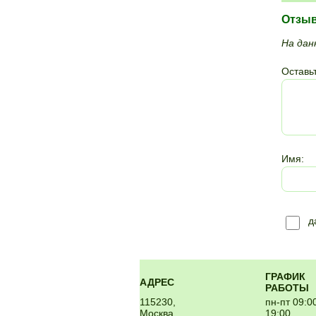
Отзы
На дан
Оставьт
Имя:
д
ГРАФИК
АДРЕС
РАБОТЫ
115230,
пн-пт 09:0
Москва,
19:00