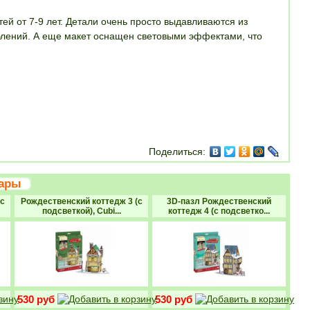
ей от 7-9 лет. Детали очень просто выдавливаются из
лений. А еще макет оснащен световыми эффектами, что
ОРЗИНУ
Поделиться:
вары
с
Рождественский коттедж 3 (с
3D-пазл Рождественский
подсветкой), Cubi...
коттедж 4 (с подсветко...
530 руб
530 руб