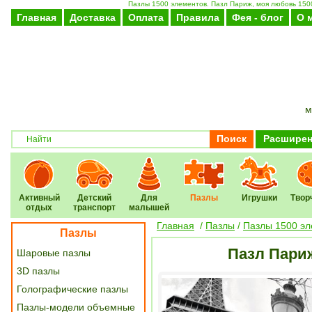
Пазлы 1500 элементов. Пазл Париж, моя любовь 1500 
Главная
Доставка
Оплата
Правила
Фея - блог
О 
м
Поиск
Расширен
Активный
Детский
Для
Пазлы
Игрушки
Твор
отдых
транспорт
малышей
Главная
/
Пазлы
/
Пазлы 1500 эл
Пазлы
Пазл Париж
Шаровые пазлы
3D пазлы
Голографические пазлы
Пазлы-модели объемные