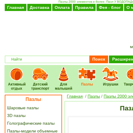
Пазлы 2000 элементов и более. Пазл У ВОДОПАДА ,
Главная
Доставка
Оплата
Правила
Фея - блог
О 
м
Поиск
Расширен
Активный
Детский
Для
Пазлы
Игрушки
Твор
отдых
транспорт
малышей
Главная
/
Пазлы
/
Пазлы 2000 эл
Пазлы
Паз
Шаровые пазлы
3D пазлы
Голографические пазлы
Пазлы-модели объемные