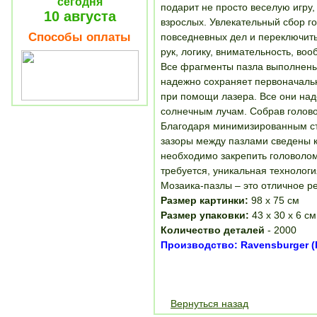
сегодня
подарит не просто веселую игру, 
10 августа
взрослых. Увлекательный сбор г
Способы оплаты
повседневных дел и переключить
рук, логику, внимательность, во
Все фрагменты пазла выполнены
надежно сохраняет первоначаль
при помощи лазера. Все они над
солнечным лучам. Собрав голово
Благодаря минимизированным ст
зазоры между пазлами сведены к
необходимо закрепить головолом
требуется, уникальная технолог
Мозаика-пазлы – это отличное р
Размер картинки:
98 х 75 см
Размер упаковки:
43 х 30 х 6 см
Количество деталей
- 2000
Производство: Ravensburger (
Вернуться назад