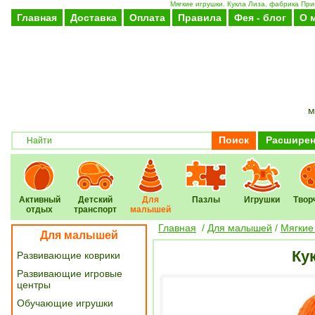
Мягкие игрушки. Кукла Лиза, фабрика При
Главная
Доставка
Оплата
Правила
Фея - блог
О 
м
Поиск
Расширен
Активный
Детский
Для
Пазлы
Игрушки
Твор
отдых
транспорт
малышей
Главная
/
Для малышей
/
Мягкие
Для малышей
Ку
Развивающие коврики
Развивающие игровые
центры
Обучающие игрушки