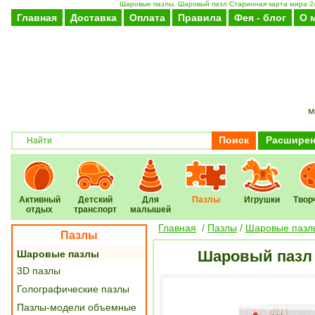
Шаровые пазлы. Шаровый пазл Старинная карта мира 240
Главная
Доставка
Оплата
Правила
Фея - блог
О 
м
Поиск
Расширен
Активный
Детский
Для
Пазлы
Игрушки
Твор
отдых
транспорт
малышей
Главная
/
Пазлы
/
Шаровые пазл
Пазлы
Шаровый пазл С
Шаровые пазлы
3D пазлы
Голографические пазлы
Пазлы-модели объемные