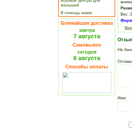
игровые центры для
внима
малышей
Разм
В помощь маме
Вес: 2
Фирма
Ближайшая доставка
Вер
завтра
7 августа
Отзы
Самовывоз
На дан
сегодня
6 августа
Оставьт
Способы оплаты
Имя: