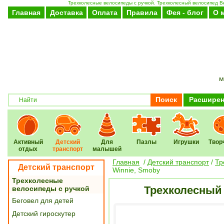
Трехколесные велосипеды с ручкой. Трехколесный велосипед Be
Главная
Доставка
Оплата
Правила
Фея - блог
О 
м
Поиск
Расширен
Активный
Детский
Для
Пазлы
Игрушки
Твор
отдых
транспорт
малышей
Главная
/
Детский транспорт
/
Тр
Детский транспорт
Winnie, Smoby
Трехколесные
Трехколесный 
велосипеды с ручкой
Беговел для детей
Детский гироскутер