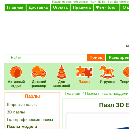
Пазлы-модели объемные. Пазл 3D Биг Бен (Великобрит
Главная
Доставка
Оплата
Правила
Фея - блог
О 
м
Поиск
Расширен
Активный
Детский
Для
Пазлы
Игрушки
Твор
отдых
транспорт
малышей
Главная
/
Пазлы
/
Пазлы-модели
Пазлы
Пазл 3D 
Шаровые пазлы
3D пазлы
Голографические пазлы
Пазлы-модели