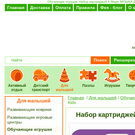
Обучающие игрушки. Набор картриджей K-Magic МУЗЫКА ДЛ
Главная
Доставка
Оплата
Правила
Фея - блог
О 
м
Поиск
Расширен
Активный
Детский
Для
Пазлы
Игрушки
Твор
отдых
транспорт
малышей
Главная
/
Для малышей
/
Обучаю
Для малышей
Kids
Развивающие коврики
Набор картридже
Развивающие игровые
центры
Обучающие игрушки