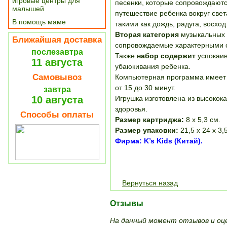
игровые центры для
песенки, которые сопровождают
малышей
путешествие ребенка вокруг све
В помощь маме
такими как дождь, радуга, восход
Вторая категория
музыкальных 
Ближайшая доставка
сопровождаемые характерными 
послезавтра
Также
набор содержит
успокаив
11 августа
убаюкивания ребенка.
Самовывоз
Компьютерная программа имеет 
от 15 до 30 минут.
завтра
10 августа
Игрушка изготовлена из высокок
здоровья.
Способы оплаты
Размер картриджа:
8 х 5,3 см.
Размер упаковки:
21,5 х 24 х 3,
Фирма: K’s Kids (Китай).
Вернуться назад
Отзывы
На данный момент отзывов и оце