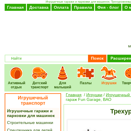
Игрушечные гаражи и парковки для машинок. Трехуровневый
Главная
Доставка
Оплата
Правила
Фея - блог
О 
м
Поиск
Расширен
Активный
Детский
Для
Пазлы
Игрушки
Твор
отдых
транспорт
малышей
Главная
/
Игрушки
/
Игрушечный 
Игрушечный
гараж Fun Garage, BAO
транспорт
Треху
Игрушечные гаражи и
парковки для машинок
Строительные машинки
Спецтехника для детей