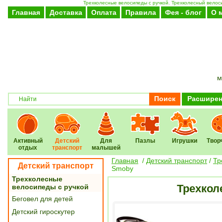
Трехколесные велосипеды с ручкой. Трехколесный велоси
Главная
Доставка
Оплата
Правила
Фея - блог
О 
м
Поиск
Расширен
Активный
Детский
Для
Пазлы
Игрушки
Твор
отдых
транспорт
малышей
Главная
/
Детский транспорт
/
Тр
Детский транспорт
Smoby
Трехколесные
Трехкол
велосипеды с ручкой
Беговел для детей
Детский гироскутер