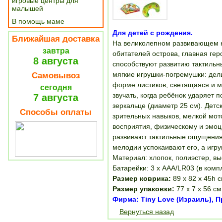
игровые центры для
малышей
В помощь маме
Для детей с рождения.
Ближайшая доставка
На великолепном развивающем к
завтра
обитателей острова, главная ге
8 августа
способствуют развитию тактильн
мягкие игрушки-погремушки: дел
Самовывоз
форме листиков, светящаяся и 
сегодня
звучать, когда ребёнок ударяет 
7 августа
зеркальце (диаметр 25 см). Дет
Способы оплаты
зрительных навыков, мелкой мот
восприятия, физическому и эмоц
развивают тактильные ощущения
мелодии успокаивают его, а игру
Материал: хлопок, полиэстер, вы
Батарейки: 3 х ААА/LR03 (в компл
Размер коврика:
89 х 82 х 45h с
Размер упаковки:
77 х 7 х 56 см
Фирма: Tiny Love (Израиль), 
Вернуться назад