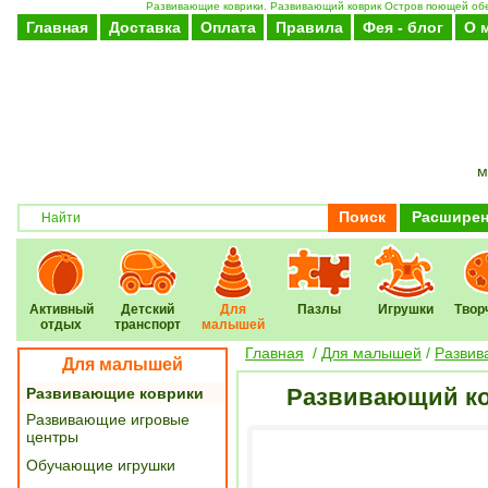
Развивающие коврики. Развивающий коврик Остров поющей обезь
Главная
Доставка
Оплата
Правила
Фея - блог
О 
м
Поиск
Расширен
Активный
Детский
Для
Пазлы
Игрушки
Твор
отдых
транспорт
малышей
Главная
/
Для малышей
/
Развив
Для малышей
Развивающий ко
Развивающие коврики
Развивающие игровые
центры
Обучающие игрушки