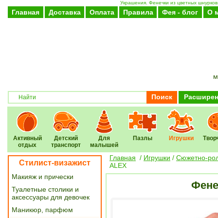
Украшения. Фенечки из цветных шнурков,
Главная
Доставка
Оплата
Правила
Фея - блог
О 
м
Поиск
Расширен
Активный
Детский
Для
Пазлы
Игрушки
Твор
отдых
транспорт
малышей
Главная
/
Игрушки
/
Сюжетно-ро
Стилист-визажист
ALEX
Макияж и прически
Фене
Туалетные столики и
аксессуары для девочек
Маникюр, парфюм