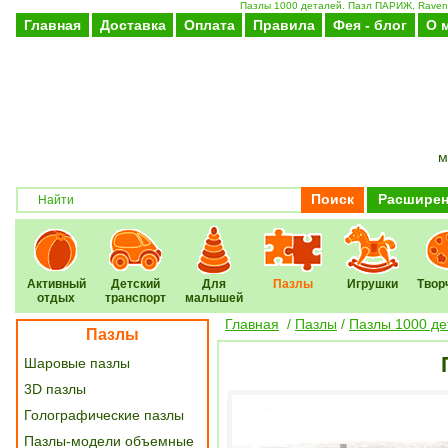
Пазлы 1000 деталей. Пазл ПАРИЖ, Ravensb
Главная
Доставка
Оплата
Правила
Фея - блог
О 
м
Поиск
Расширен
Активный
Детский
Для
Пазлы
Игрушки
Твор
отдых
транспорт
малышей
Главная
/
Пазлы
/
Пазлы 1000 де
Пазлы
Шаровые пазлы
3D пазлы
Голографические пазлы
Пазлы-модели объемные