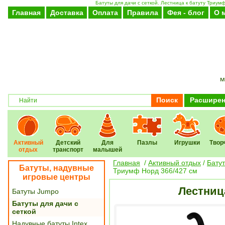
Батуты для дачи с сеткой. Лестница к батуту Триум
Главная
Доставка
Оплата
Правила
Фея - блог
О 
м
Поиск
Расширен
Активный
Детский
Для
Пазлы
Игрушки
Твор
отдых
транспорт
малышей
Главная
/
Активный отдых
/
Бату
Батуты, надувные
Триумф Норд 366/427 см
игровые центры
Лестниц
Батуты Jumpo
Батуты для дачи с
сеткой
Надувные батуты Intex,