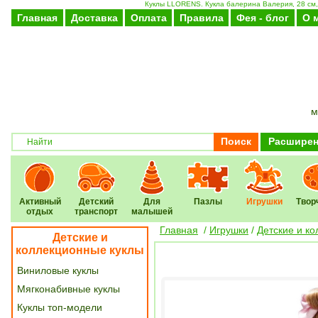
Куклы LLORENS. Кукла балерина Валерия, 28 см, 
Главная
Доставка
Оплата
Правила
Фея - блог
О 
м
Поиск
Расширен
Активный
Детский
Для
Пазлы
Игрушки
Твор
отдых
транспорт
малышей
Главная
/
Игрушки
/
Детские и к
Детские и
коллекционные куклы
Виниловые куклы
Мягконабивные куклы
Куклы топ-модели