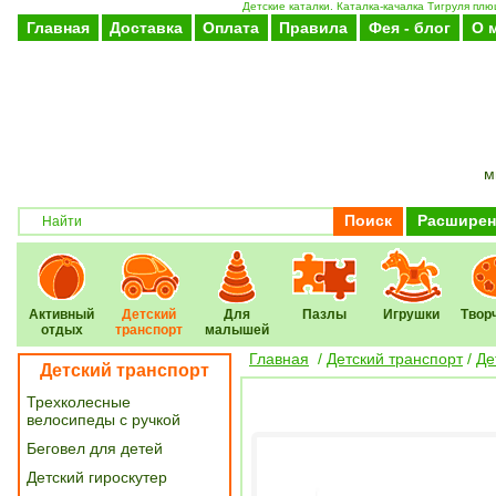
Детские каталки. Каталка-качалка Тигруля пл
Главная
Доставка
Оплата
Правила
Фея - блог
О 
м
Поиск
Расширен
Активный
Детский
Для
Пазлы
Игрушки
Твор
отдых
транспорт
малышей
Главная
/
Детский транспорт
/
Де
Детский транспорт
Трехколесные
велосипеды с ручкой
Беговел для детей
Детский гироскутер