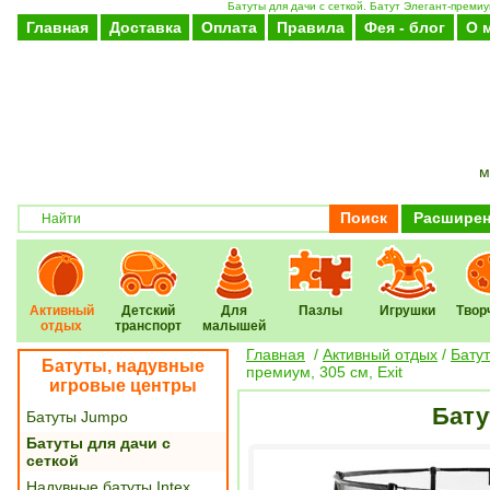
Батуты для дачи с сеткой. Батут Элегант-премиум
Главная
Доставка
Оплата
Правила
Фея - блог
О 
м
Поиск
Расширен
Активный
Детский
Для
Пазлы
Игрушки
Твор
отдых
транспорт
малышей
Главная
/
Активный отдых
/
Бату
Батуты, надувные
премиум, 305 см, Exit
игровые центры
Бату
Батуты Jumpo
Батуты для дачи с
сеткой
Надувные батуты Intex,