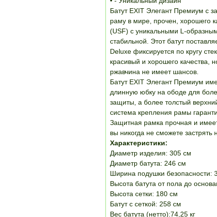
• - Уникальный дизайн
Батут EXIT Элегант Премиум с з
раму в мире, прочен, хорошего ка
(USF) с уникальными L-образным
стабильной. Этот батут поставл
Deluxe фиксируется по кругу сте
красивый и хорошего качества, н
ржавчина не имеет шансов.
Батут EXIT Элегант Премиум им
длинную юбку на ободе для боле
защиты, а более толстый верхни
система крепления рамы гарантир
Защитная рамка прочная и имеет
вы никогда не сможете застрять 
Характеристики:
Диаметр изделия: 305 см
Диаметр батута: 246 см
Ширина подушки безопасности: 
Высота батута от пола до основа
Высота сетки: 180 см
Батут с сеткой: 258 см
Вес батута (нетто):74,25 кг