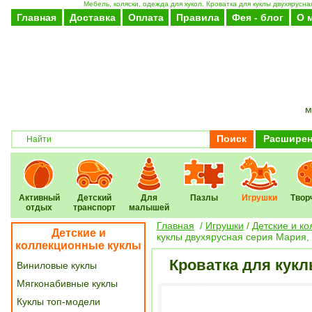
Мебель, коляски, одежда для кукол. Кроватка для куклы двухярусн
Главная
Доставка
Оплата
Правила
Фея - блог
О 
м
Поиск
Расширен
Активный
Детский
Для
Пазлы
Игрушки
Твор
отдых
транспорт
малышей
Главная
/
Игрушки
/
Детские и к
Детские и
куклы двухярусная серия Мария,
коллекционные куклы
Кроватка для кукл
Виниловые куклы
Мягконабивные куклы
Куклы топ-модели