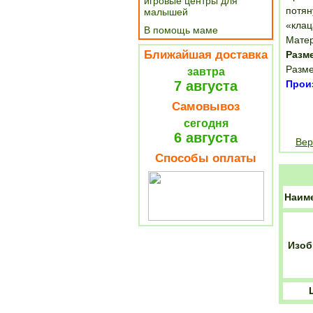
игровые центры для
потян
малышей
«клац
В помощь маме
Матер
Ближайшая доставка
Разм
Разме
завтра
7 августа
Произ
Самовывоз
сегодня
6 августа
Вер
Способы оплаты
Наим
Изоб