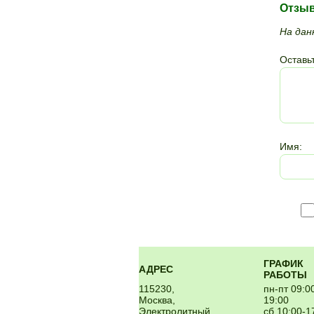
Отзы
На дан
Оставьт
Имя:
ГРАФИК
АДРЕС
РАБОТЫ
115230,
пн-пт 09:0
Москва,
19:00
Электролитный
сб 10:00-1