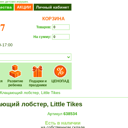
ин детских игрушек.
ества
АКЦИИ
Личный кабинет
КОРЗИНА
37
Товаров:
На сумму:
0-17:00
Оформить заказ
ля
Развитие
Подарки и
ЦЕНОПАД
ребенка
праздники
лацающий лобстер, Little Tikes
щий лобстер, Little Tikes
Артикул
638534
Есть в наличии
на собственном складе