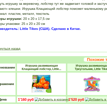
уть игрушку за веревочку, лобстер тут же задвигает головой и заст
ают» клешни. Игрушка Клацающий лобстер поможет маленькому ре
иал: пластик, металл, текстиль
еры игрушки:
20 х 20 х 17,5 см
ры упаковки: 25 х 20 х 20 см
водитель: Little Tikes (США). Сделано в Китае.
ПОЛОЖИТЬ В
нуться назад
Похожие 
Игрушка развивающая
Игрушка развивающа
енование
Клацающий лобстер, Little...
Треугольник, Little Tik
ражение
Цена
1'160 руб
1'520 руб