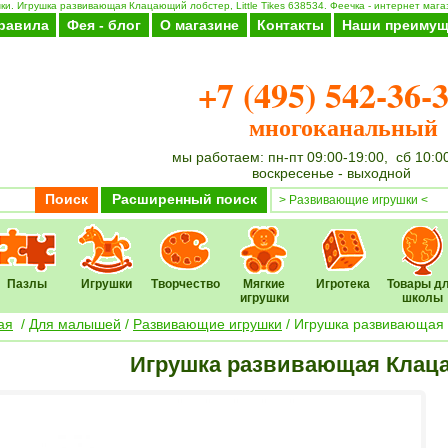
и. Игрушка развивающая Клацающий лобстер, Little Tikes 638534. Феечка - интернет магаз
равила
Фея - блог
О магазине
Контакты
Наши преимущ
+7 (495) 542-36-
многоканальный
мы работаем: пн-пт 09:00-19:00, сб 10:0
воскресенье - выходной
Поиск
Расширенный поиск
Пазлы
Игрушки
Творчество
Мягкие
Игротека
Товары д
игрушки
школы
ая
/
Для малышей
/
Развивающие игрушки
/ Игрушка развивающая К
Игрушка развивающая Клацаю