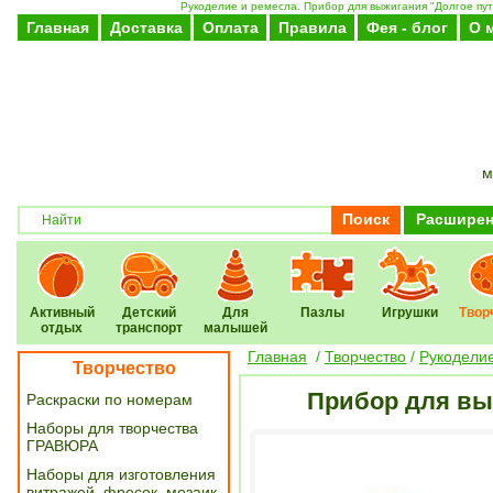
Рукоделие и ремесла. Прибор для выжигания "Долгое пут
Главная
Доставка
Оплата
Правила
Фея - блог
О 
м
Поиск
Расширен
Активный
Детский
Для
Пазлы
Игрушки
Твор
отдых
транспорт
малышей
Главная
/
Творчество
/
Рукодели
Творчество
Прибор для вы
Раскраски по номерам
Наборы для творчества
ГРАВЮРА
Наборы для изготовления
витражей, фресок, мозаик