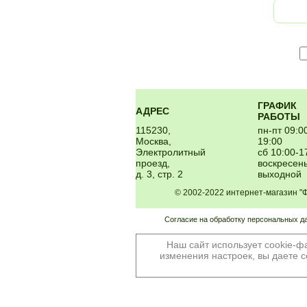
ГРАФИК
АДРЕС
РАБОТЫ
115230,
пн-пт 09:0
Москва,
19:00
Электролитный
сб 10:00-1
проезд,
воскресень
д. 3, стр. 2
выходной
© 2002-2022 интернет-магазин 
Согласие на обработку персональных д
Наш сайт использует cookie-ф
изменения настроек, вы даете с