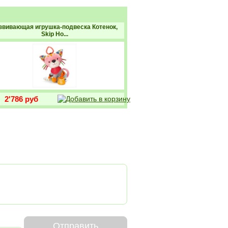
звивающая игрушка-подвеска Котенок,
Skip Ho...
2'786 руб
Отправить