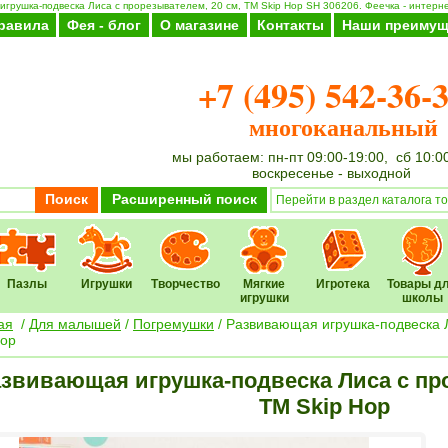
грушка-подвеска Лиса с прорезывателем, 20 см, ТМ Skip Hop SH 306206. Феечка - интерне
равила
Фея - блог
О магазине
Контакты
Наши преимущ
+7 (495) 542-36-
многоканальный
мы работаем: пн-пт 09:00-19:00, сб 10:0
воскресенье - выходной
Поиск
Расширенный поиск
Пазлы
Игрушки
Творчество
Мягкие
Игротека
Товары д
игрушки
школы
ая
/
Для малышей
/
Погремушки
/ Развивающая игрушка-подвеска 
Hop
звивающая игрушка-подвеска Лиса с про
ТМ Skip Hop