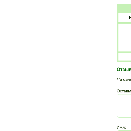
Отзы
На дан
Оставьт
Имя: