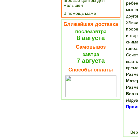
игровые центры для
ребен
малышей
мышле
В помощь маме
друго
ЗЛиси
Ближайшая доставка
проре
послезавтра
интер
8 августа
снима
Самовывоз
гипоа
завтра
Сочет
7 августа
вшиты
време
Способы оплаты
Разм
Мате
Разм
Вес в
Игруш
Прои
Вер