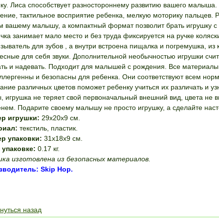
ку. Лиса способствует разностороннему развитию вашего малыша. 
ние, тактильное восприятие ребенка, мелкую моторику пальцев. 
м вашему малышу, а компактный формат позволит брать игрушку с с
чка занимает мало место и без труда фиксируется на ручке коляски
зыватель для зубов , а внутри встроена пищалка и погремушка, из
есные для себя звуки. Дополнительной необычностью игрушки счи
ть и надевать. Подходит для малышей с рождения. Все материалы,
ллергенны и безопасны для ребенка. Они соответствуют всем норм
ание различных цветов поможет ребенку учиться их различать и уз
, игрушка не теряет свой первоначальный внешний вид, цвета не 
нем. Подарите своему малышу не просто игрушку, а сделайте наст
ер игрушки:
29х20х9 см.
риал:
текстиль, пластик.
ер упаковки:
31х18х9 см.
 упаковке:
0.17 кг.
ка изготовлена из безопасных материалов.
зводитель: Skip Hop.
ПОЛОЖИТЬ В КОРЗИНУ
нуться назад