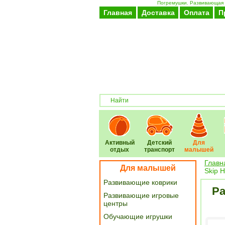
Погремушки. Развивающая и
Главная
Доставка
Оплата
П
Активный
Детский
Для
отдых
транспорт
малышей
Главн
Для малышей
Skip 
Развивающие коврики
Ра
Развивающие игровые
центры
Обучающие игрушки