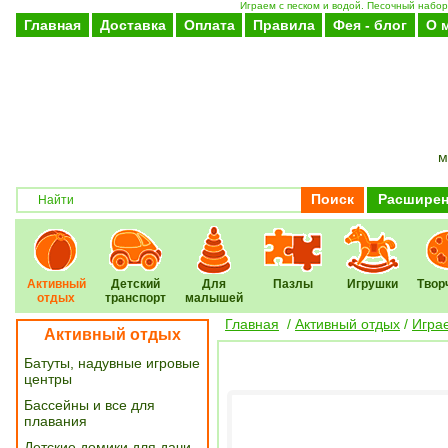
Играем с песком и водой. Песочный набор
Главная
Доставка
Оплата
Правила
Фея - блог
О 
м
Поиск
Расширен
Активный
Детский
Для
Пазлы
Игрушки
Твор
отдых
транспорт
малышей
Главная
/
Активный отдых
/
Игра
Активный отдых
Батуты, надувные игровые
центры
Бассейны и все для
плавания
Детские домики для дачи