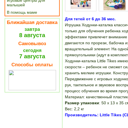
игровые центры для
малышей
В помощь маме
Для тетей от 6 до 36 мес.
Ближайшая доставка
Игрушка Ходунки-каталка класси
завтра
только для обучения ребенка ход
8 августа
эффектами привлечет внимание 
двигаются по прорези, бабочка 
Самовывоз
вращательный элемент. На одной
сегодня
прямоугольники (идут в комплек
7 августа
Ходунки-каталка Little Tikes им
Способы оплаты
скорости – ребенок не сможет си
хранить мелкие игрушки. Констру
Передвижение с игровых ходунк
рук, тактильное и звуковое восп
процесс обучения во время прогу
Материал: качественный пластик
Размер упаковки
: 50 х 13 х 35 с
Вес: 2,2 кг
Производитель: Little Tikes (