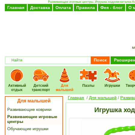
Развивающие игровые центры. Игрушка ходунки-каталка Клас
Главная
Доставка
Оплата
Правила
Фея - блог
О 
м
Поиск
Расширен
Активный
Детский
Для
Пазлы
Игрушки
Твор
отдых
транспорт
малышей
Главная
/
Для малышей
/
Развив
Для малышей
Игрушка ходу
Развивающие коврики
Развивающие игровые
центры
Обучающие игрушки