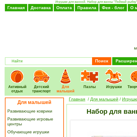
Игрушки для ванной. Набор для ванны "Поймай рыбку" 
Главная
Доставка
Оплата
Правила
Фея - блог
О 
м
Поиск
Расширен
Активный
Детский
Для
Пазлы
Игрушки
Твор
отдых
транспорт
малышей
Главная
/
Для малышей
/
Игрушк
Для малышей
Набор для ван
Развивающие коврики
Развивающие игровые
центры
Обучающие игрушки