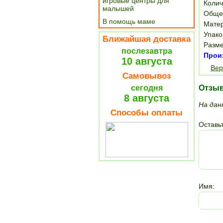
игровые центры для
Колич
малышей
Общее
В помощь маме
Матер
Упако
Ближайшая доставка
Разме
послезавтра
Прои
10 августа
Вер
Самовывоз
сегодня
Отзы
8 августа
На дан
Способы оплаты
Оставьт
Имя: