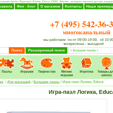
ольшие пазлы. Игра-пазл Логика, Educa 15860. Феечка - интернет магазин детских игруше
равила
Фея - блог
О магазине
Контакты
Наши преимущ
+7 (495) 542-36-
многоканальный
мы работаем: пн-пт 09:00-19:00, сб 10:0
воскресенье - выходной
Поиск
Расширенный поиск
Пазлы
Игрушки
Творчество
Мягкие
Игротека
Товары д
игрушки
школы
ая
/
Для малышей
/
Большие пазлы
/ Игра-пазл Логика, Educa
Игра-пазл Логика, Educ