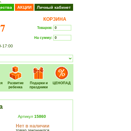
к.
ества
АКЦИИ
Личный кабинет
КОРЗИНА
37
Товаров:
На сумму:
0-17:00
Оформить заказ
ля
Развитие
Подарки и
ЦЕНОПАД
ребенка
праздники
a
Артикул
15860
Нет в наличии
товар закончился