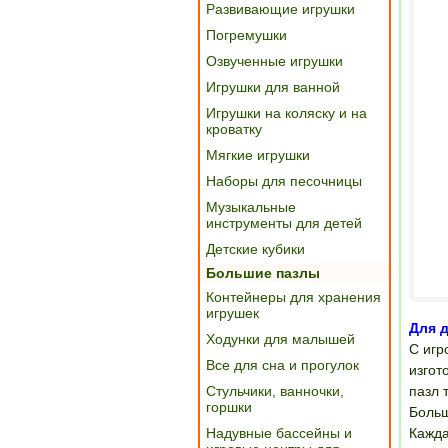
Развивающие игрушки
Погремушки
Озвученные игрушки
Игрушки для ванной
Игрушки на коляску и на
кроватку
Мягкие игрушки
Наборы для песочницы
Музыкальные
инструменты для детей
Детские кубики
Большие пазлы
Контейнеры для хранения
игрушек
Для д
Ходунки для малышей
С игр
Все для сна и прогулок
изгот
Стульчики, ванночки,
пазл 
горшки
Больш
Надувные бассейны и
Кажда