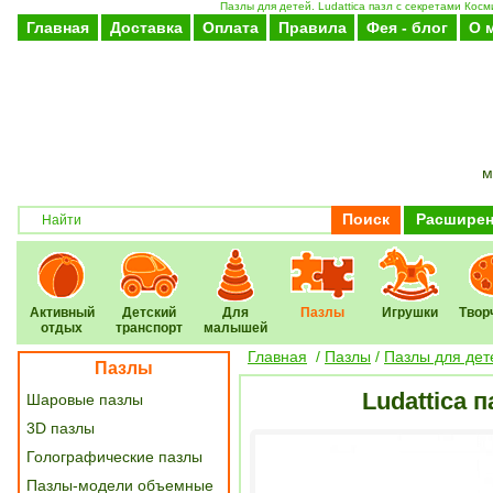
Пазлы для детей. Ludattica пазл с секретами Кос
Главная
Доставка
Оплата
Правила
Фея - блог
О 
м
Поиск
Расширен
Активный
Детский
Для
Пазлы
Игрушки
Твор
отдых
транспорт
малышей
Главная
/
Пазлы
/
Пазлы для дет
Пазлы
Ludattica 
Шаровые пазлы
3D пазлы
Голографические пазлы
Пазлы-модели объемные