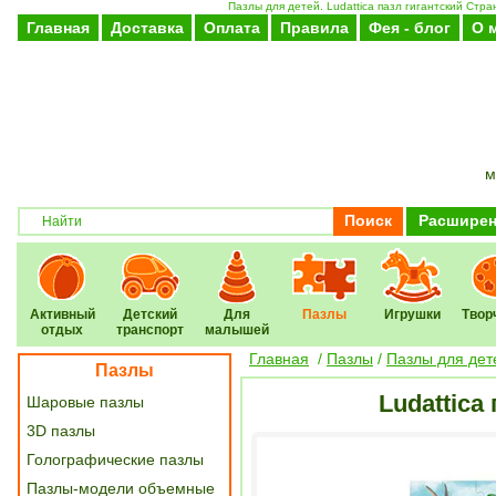
Пазлы для детей. Ludattica пазл гигантский Стр
Главная
Доставка
Оплата
Правила
Фея - блог
О 
м
Поиск
Расширен
Активный
Детский
Для
Пазлы
Игрушки
Твор
отдых
транспорт
малышей
Главная
/
Пазлы
/
Пазлы для дет
Пазлы
Ludattica
Шаровые пазлы
3D пазлы
Голографические пазлы
Пазлы-модели объемные