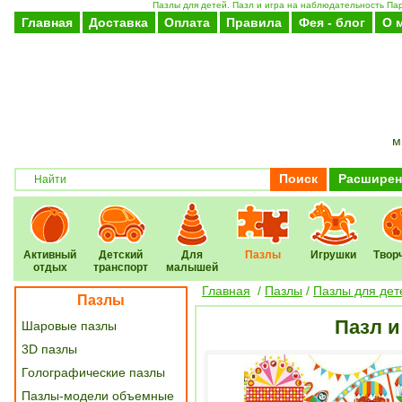
Пазлы для детей. Пазл и игра на наблюдательность Пар
Главная
Доставка
Оплата
Правила
Фея - блог
О 
м
Поиск
Расширен
Активный
Детский
Для
Пазлы
Игрушки
Твор
отдых
транспорт
малышей
Главная
/
Пазлы
/
Пазлы для дет
Пазлы
Пазл и
Шаровые пазлы
3D пазлы
Голографические пазлы
Пазлы-модели объемные