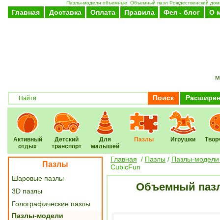
Пазлы-модели объемные. Объемный пазл Рождественский домик 4
Главная
Доставка
Оплата
Правила
Фея - блог
О 
м
Поиск
Расширен
Активный
Детский
Для
Пазлы
Игрушки
Твор
отдых
транспорт
малышей
Главная
/
Пазлы
/
Пазлы-модели
Пазлы
CubicFun
Шаровые пазлы
Объемный пазл 
3D пазлы
Голографические пазлы
Пазлы-модели